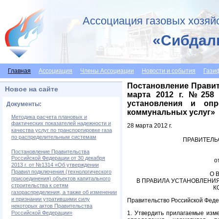
Ассоциация газовых хозяй
«Сибдал
Главная
Ассоциация
Члены Ассоциации
Новости и события
Гази
Постановление Правит
Новое на сайте
марта 2012 г. №258
установления и опр
Документы:
коммунальных услуг»
Методика расчета плановых и
фактических показателей надежности и
28 марта 2012 г.
качества услуг по транспортировке газа
по распределительным системам
ПРАВИТЕЛЬ
Постановление Правительства
Российской Федерации от 30 декабря
о
2013 г. от №1314 «Об утверждении
Правил подключения (технологического
О 
присоединения) объектов капитального
В ПРАВИЛА УСТАНОВЛЕНИ
строительства к сетям
К
газораспределения, а также об изменении
и признании утратившими силу
Правительство Российской Феде
некоторых актов Правительства
1. Утвердить прилагаемые изм
Российской Федерации»