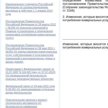
определения нормативов по
постановлением Правительств
Национальные стандарты Российской
(Собрание законодательства Рос
Федерации по газораспределению,
ст. 3168).
вводимые в действие с 1 января 2013
года
2. Изменения, которые вносятс
потребления коммунальных услуг,
Постановление Правительства
Российской Федерации от 28 марта 2012
г. №258 «О внесении изменений в
Правила установления и определения
нормативов потребления коммунальных
услуг»
Изменения, которые вносятся 
Постановление Правительства
потребления коммунальных услу
Российской Федерации от 06 мая 2011 г.
№354 «О предоставлении коммунальных
услуг собственникам и пользователям
помещений в многоквартирных домах и
жилых домов»
Примечание к Федеральному закону от
21.07.1997 N 116-ФЗ (ред. от 27.07.2010)
«О промышленной безопасности
опасных производственных объектов»
Федеральный закон от 04 мая 2011 года
N 99-ФЗ «О лицензировании отдельных
видов деятельности»
Пояснительная записка к проекту
технического регламента «О
безопасности сжиженных