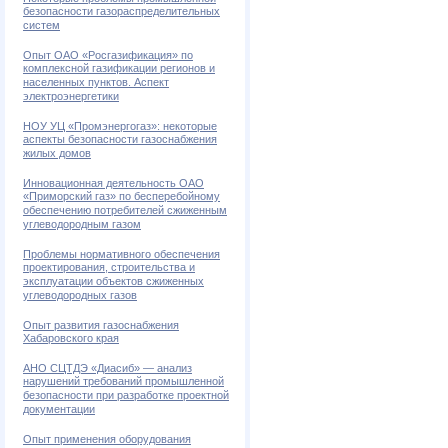
безопасности газораспределительных
систем
Опыт ОАО «Росгазификация» по
комплексной газификации регионов и
населенных пунктов. Аспект
электроэнергетики
НОУ УЦ «Промэнергогаз»: некоторые
аспекты безопасности газоснабжения
жилых домов
Инновационная деятельность ОАО
«Приморский газ» по бесперебойному
обеспечению потребителей сжиженным
углеводородным газом
Проблемы нормативного обеспечения
проектирования, строительства и
эксплуатации объектов сжиженных
углеводородных газов
Опыт развития газоснабжения
Хабаровского края
АНО СЦТДЭ «Диасиб» — анализ
нарушений требований промышленной
безопасности при разработке проектной
документации
Опыт применения оборудования