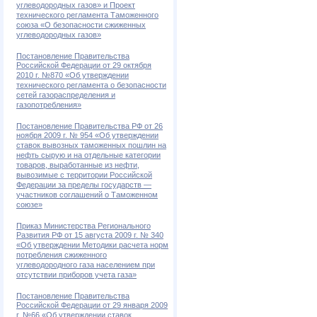
углеводородных газов» и Проект
технического регламента Таможенного
союза «О безопасности сжиженных
углеводородных газов»
Постановление Правительства
Российской Федерации от 29 октября
2010 г. №870 «Об утверждении
технического регламента о безопасности
сетей газораспределения и
газопотребления»
Постановление Правительства РФ от 26
ноября 2009 г. № 954 «Об утверждении
ставок вывозных таможенных пошлин на
нефть сырую и на отдельные категории
товаров, выработанные из нефти,
вывозимые с территории Российской
Федерации за пределы государств —
участников соглашений о Таможенном
союзе»
Приказ Министерства Регионального
Развития РФ от 15 августа 2009 г. № 340
«Об утверждении Методики расчета норм
потребления сжиженного
углеводородного газа населением при
отсутствии приборов учета газа»
Постановление Правительства
Российской Федерации от 29 января 2009
г. №66 «Об утверждении ставок