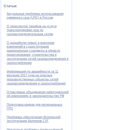
Статьи:
Актуальные проблемы использования
сжиженого газа (LPG) в России
О пересмотре тарифов на услуги
транспортировки газа по
газораспределительным сетям
О разработке новых и внесении
изменений в существующие
национальные стандарты в области
проектирования, строительства и
эксплуатации сетей газораспределения и
газопотребления
Информация по аварийности за 11
месяцев 2017 года на опасных
производственных объектах сетей
газораспеределения и газопотребления
Отраслевые объединения работодателей
об изменениях в законодательстве РФ
Подготовка кадров для региональных
ГРО
Проблемы обеспечения безопасной
эксплуатации баллонов СУГ
Некоторые проблемы промышленной