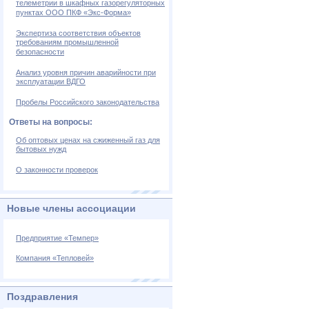
телеметрии в шкафных газорегуляторных
пунктах ООО ПКФ «Экс-Форма»
Экспертиза соответствия объектов
требованиям промышленной
безопасности
Анализ уровня причин аварийности при
эксплуатации ВДГО
Пробелы Российского законодательства
Ответы на вопросы:
Об оптовых ценах на сжиженный газ для
бытовых нужд
О законности проверок
Новые члены ассоциации
Предприятие «Темпер»
Компания «Тепловей»
Поздравления