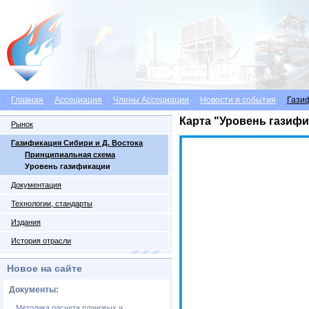
Главная
Ассоциация
Члены Ассоциации
Новости и события
Гази
Карта "Уровень газифи
Рынок
Газификация Сибири и Д. Востока
Принципиальная схема
Уровень газификации
Документация
Технологии, стандарты
Издания
История отрасли
Новое на сайте
Документы:
Методика расчета плановых и