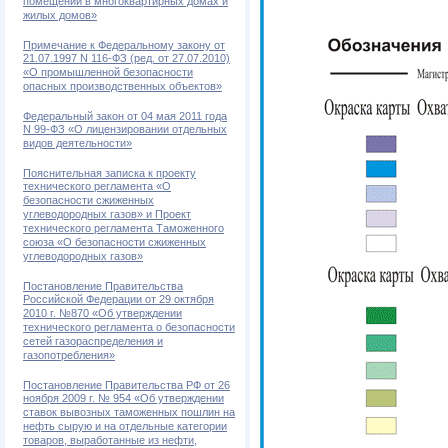
помещений в многоквартирных домах и
жилых домов»
Примечание к Федеральному закону от
21.07.1997 N 116-ФЗ (ред. от 27.07.2010)
«О промышленной безопасности
опасных производственных объектов»
Федеральный закон от 04 мая 2011 года
N 99-ФЗ «О лицензировании отдельных
видов деятельности»
Пояснительная записка к проекту
технического регламента «О
безопасности сжиженных
углеводородных газов» и Проект
технического регламента Таможенного
союза «О безопасности сжиженных
углеводородных газов»
Постановление Правительства
Российской Федерации от 29 октября
2010 г. №870 «Об утверждении
технического регламента о безопасности
сетей газораспределения и
газопотребления»
Постановление Правительства РФ от 26
ноября 2009 г. № 954 «Об утверждении
ставок вывозных таможенных пошлин на
нефть сырую и на отдельные категории
товаров, выработанные из нефти,