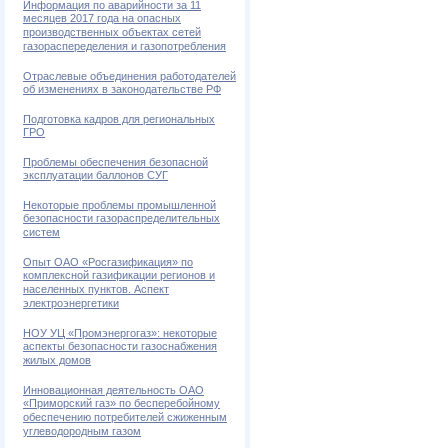
Информация по аварийности за 11
месяцев 2017 года на опасных
производственных объектах сетей
газораспеределения и газопотребления
Отраслевые объединения работодателей
об изменениях в законодательстве РФ
Подготовка кадров для региональных
ГРО
Проблемы обеспечения безопасной
эксплуатации баллонов СУГ
Некоторые проблемы промышленной
безопасности газораспределительных
систем
Опыт ОАО «Росгазификация» по
комплексной газификации регионов и
населенных пунктов. Аспект
электроэнергетики
НОУ УЦ «Промэнергогаз»: некоторые
аспекты безопасности газоснабжения
жилых домов
Инновационная деятельность ОАО
«Приморский газ» по бесперебойному
обеспечению потребителей сжиженным
углеводородным газом