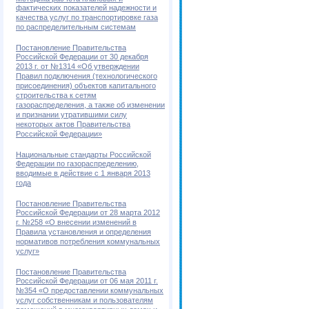
фактических показателей надежности и
качества услуг по транспортировке газа
по распределительным системам
Постановление Правительства
Российской Федерации от 30 декабря
2013 г. от №1314 «Об утверждении
Правил подключения (технологического
присоединения) объектов капитального
строительства к сетям
газораспределения, а также об изменении
и признании утратившими силу
некоторых актов Правительства
Российской Федерации»
Национальные стандарты Российской
Федерации по газораспределению,
вводимые в действие с 1 января 2013
года
Постановление Правительства
Российской Федерации от 28 марта 2012
г. №258 «О внесении изменений в
Правила установления и определения
нормативов потребления коммунальных
услуг»
Постановление Правительства
Российской Федерации от 06 мая 2011 г.
№354 «О предоставлении коммунальных
услуг собственникам и пользователям