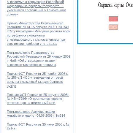
вывозимые с территории Российской
Федерации за пределы государств —
участников соглашений о Таможенном
союзе»
Приказ Министерства Регионального
Развития РФ от 15 августа 2009 г. № 340
«Об утверждении Методики расчета норм
потребления сжиженного
углеводородного газа населением при
отсутствии приборов учета газа»
Постановление Правительства
Российской Федерации от 29 января 2009
г. №66 «Об утверждении ставок
вывозных таможенных пошлин»
Приказ ФСТ России от 25 ноября 2008 г.
№ 256-э/1 «Об утверждении оптовой
цены на сжиженный газ для бытовых
нужд»
Письмо ФСТ России от 25 августа 2008г.
№ НБ-4799/9 «О прогнозном уровне
оптовых цен на сжиженный газ»
Постановление Администрации
Алтайского края от 04.08.2008 г. №314
Приказ ФСТ России от 30 июля 2008 г. №
291-э