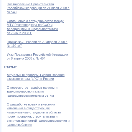
Постановление Правительства
Российской Федерации от 21 июля 2008 г.
№ 549
Соглашение о сотрудничестве между
МТУ Ростехнадзора по СФО и
Ассоциацией «Сибдальвостокгаз»
от 7 июня 2008 г.
Приказ ФСТ России от 29 апреля 2008 г.
№ 110-э/7
Указ Президента Российской Федерации
от 8 апреля 2008 г. № 464
Статьи:
Актуальные проблемы использования
сжиженого газа (LPG) в России
О пересмотре тарифов на услуги
транспортировки газа по
газораспределительным сетям
О разработке новых и внесении
изменений в существующие
национальные стандарты в области
проектирования, строительства и
эксплуатации сетей газораспределения и
газопотребления