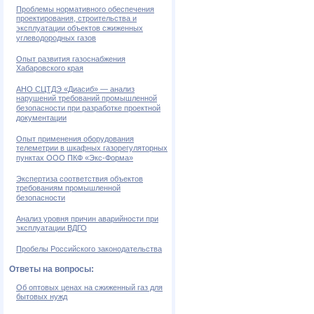
Проблемы нормативного обеспечения
проектирования, строительства и
эксплуатации объектов сжиженных
углеводородных газов
Опыт развития газоснабжения
Хабаровского края
АНО СЦТДЭ «Диасиб» — анализ
нарушений требований промышленной
безопасности при разработке проектной
документации
Опыт применения оборудования
телеметрии в шкафных газорегуляторных
пунктах ООО ПКФ «Экс-Форма»
Экспертиза соответствия объектов
требованиям промышленной
безопасности
Анализ уровня причин аварийности при
эксплуатации ВДГО
Пробелы Российского законодательства
Ответы на вопросы:
Об оптовых ценах на сжиженный газ для
бытовых нужд