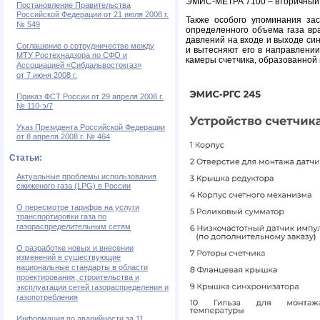
ЭМИС-МЕТРА 7100 – вторичный 
Постановление Правительства
Российской Федерации от 21 июля 2008 г.
Также особого упоминания за
№ 549
определенного объема газа вр
давлений на входе и выходе с
Соглашение о сотрудничестве между
и вытесняют его в направлени
МТУ Ростехнадзора по СФО и
камеры счетчика, образованной 
Ассоциацией «Сибдальвостокгаз»
от 7 июня 2008 г.
Приказ ФСТ России от 29 апреля 2008 г.
№ 110-э/7
Указ Президента Российской Федерации
от 8 апреля 2008 г. № 464
Статьи:
Актуальные проблемы использования
сжиженого газа (LPG) в России
О пересмотре тарифов на услуги
транспортировки газа по
газораспределительным сетям
О разработке новых и внесении
изменений в существующие
национальные стандарты в области
проектирования, строительства и
эксплуатации сетей газораспределения и
газопотребления
Информация по аварийности за 11