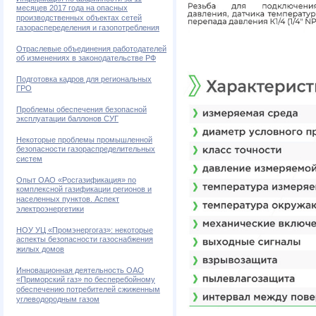
месяцев 2017 года на опасных
производственных объектах сетей
газораспеределения и газопотребления
Отраслевые объединения работодателей
об изменениях в законодательстве РФ
Подготовка кадров для региональных
ГРО
Проблемы обеспечения безопасной
эксплуатации баллонов СУГ
Некоторые проблемы промышленной
безопасности газораспределительных
систем
Опыт ОАО «Росгазификация» по
комплексной газификации регионов и
населенных пунктов. Аспект
электроэнергетики
НОУ УЦ «Промэнергогаз»: некоторые
аспекты безопасности газоснабжения
жилых домов
Инновационная деятельность ОАО
«Приморский газ» по бесперебойному
обеспечению потребителей сжиженным
углеводородным газом