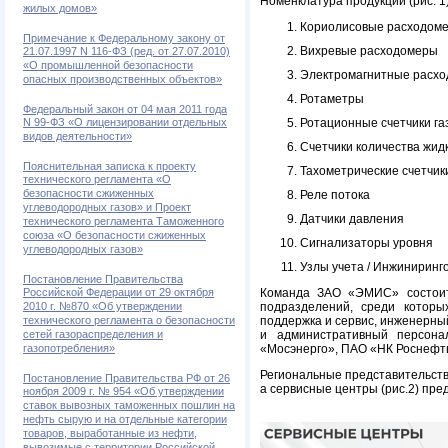
Номенклатура продукции (рис. 
жилых домов»
Кориолисовые расходом
Примечание к Федеральному закону от
Вихревые расходомеры
21.07.1997 N 116-ФЗ (ред. от 27.07.2010)
«О промышленной безопасности
Электромагнитные расх
опасных производственных объектов»
Ротаметры
Федеральный закон от 04 мая 2011 года
Ротационные счетчики га
N 99-ФЗ «О лицензировании отдельных
видов деятельности»
Счетчики количества жид
Пояснительная записка к проекту
Тахометрические счетчик
технического регламента «О
безопасности сжиженных
Реле потока
углеводородных газов» и Проект
Датчики давления
технического регламента Таможенного
союза «О безопасности сжиженных
Сигнализаторы уровня
углеводородных газов»
Узлы учета / Инжиниринг
Постановление Правительства
Команда ЗАО «ЭМИС» состоит 
Российской Федерации от 29 октября
подразделений, среди которых
2010 г. №870 «Об утверждении
поддержка и сервис, инженерны
технического регламента о безопасности
и административный персона
сетей газораспределения и
«Мосэнерго», ПАО «НК Роснефть
газопотребления»
Региональные представительств
Постановление Правительства РФ от 26
а сервисные центры (рис.2) пр
ноября 2009 г. № 954 «Об утверждении
ставок вывозных таможенных пошлин на
нефть сырую и на отдельные категории
товаров, выработанные из нефти,