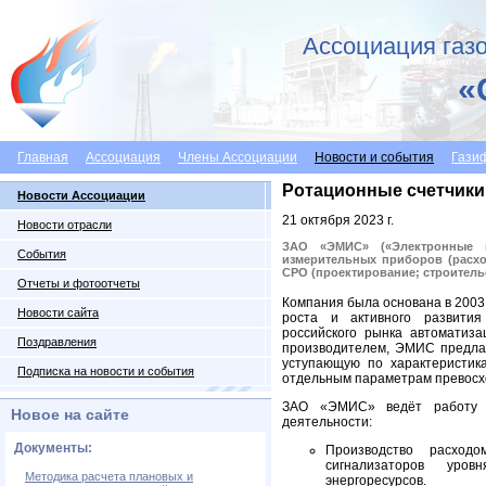
Ассоциация газо
«
Главная
Ассоциация
Члены Ассоциации
Новости и события
Гази
Ротационные счетчики 
Новости Ассоциации
21 октября 2023 г.
Новости отрасли
ЗАО «ЭМИС» («Электронные и
События
измерительных приборов (расх
СРО (проектирование; строитель
Отчеты и фотоотчеты
Компания была основана в 2003 
Новости сайта
роста и активного развити
российского рынка автоматиза
Поздравления
производителем, ЭМИС предлаг
уступающую по характеристик
Подписка на новости и события
отдельным параметрам превосх
ЗАО «ЭМИС» ведёт работу 
Новое на сайте
деятельности:
Документы:
Производство расходо
сигнализаторов уро
Методика расчета плановых и
энергоресурсов.