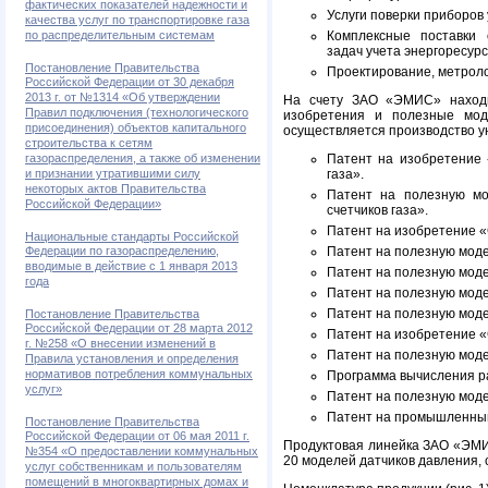
фактических показателей надежности и
Услуги поверки приборов 
качества услуг по транспортировке газа
Комплексные поставки
по распределительным системам
задач учета энергоресурс
Постановление Правительства
Проектирование, метроло
Российской Федерации от 30 декабря
2013 г. от №1314 «Об утверждении
На счету ЗАО «ЭМИС» находи
Правил подключения (технологического
изобретения и полезные мод
присоединения) объектов капитального
осуществляется производство у
строительства к сетям
Патент на изобретение 
газораспределения, а также об изменении
газа».
и признании утратившими силу
некоторых актов Правительства
Патент на полезную мо
Российской Федерации»
счетчиков газа».
Патент на изобретение 
Национальные стандарты Российской
Патент на полезную мод
Федерации по газораспределению,
вводимые в действие с 1 января 2013
Патент на полезную моде
года
Патент на полезную моде
Патент на полезную моде
Постановление Правительства
Российской Федерации от 28 марта 2012
Патент на изобретение «
г. №258 «О внесении изменений в
Патент на полезную мод
Правила установления и определения
нормативов потребления коммунальных
Программа вычисления ра
услуг»
Патент на полезную моде
Патент на промышленный 
Постановление Правительства
Российской Федерации от 06 мая 2011 г.
Продуктовая линейка ЗАО «ЭМИС
№354 «О предоставлении коммунальных
20 моделей датчиков давления,
услуг собственникам и пользователям
помещений в многоквартирных домах и