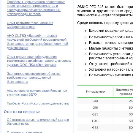
Проблемы нормативного обеспечения
проектирования, строительства и
ЭМИС-РГС 245 может быть приме
эксплуатации объектов сжиженных
этилена и других газовых сред
углеводородных газов
химическая и нефтеперерабат
Среди основных преимуществ да
Опыт развития газоснабжения
Хабаровского края
Широкий модельный ряд ДУ
АНО СЦТДЭ «Диасиб» — анализ
Возможность работы на м
нарушений требований промышленной
Высокая точность измерен
безопасности при разработке проектной
документации
Малые габариты счетчика
Возможность установки 
Опыт применения оборудования
работы с электронным ко
телеметрии в шкафных газорегуляторных
Отсутствие требований к 
пунктах ООО ПКФ «Экс-Форма»
Установка на горизонтал
Экспертиза соответствия объектов
Возможность изменения 
требованиям промышленной
безопасности
Анализ уровня причин аварийности при
эксплуатации ВДГО
Пробелы Российского законодательства
Ответы на вопросы:
Об оптовых ценах на сжиженный газ для
бытовых нужд
О законности проверок