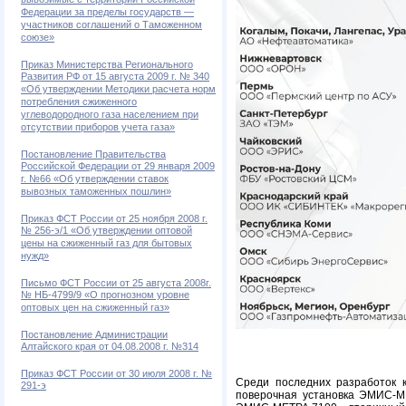
вывозимые с территории Российской
Федерации за пределы государств —
участников соглашений о Таможенном
союзе»
Приказ Министерства Регионального
Развития РФ от 15 августа 2009 г. № 340
«Об утверждении Методики расчета норм
потребления сжиженного
углеводородного газа населением при
отсутствии приборов учета газа»
Постановление Правительства
Российской Федерации от 29 января 2009
г. №66 «Об утверждении ставок
вывозных таможенных пошлин»
Приказ ФСТ России от 25 ноября 2008 г.
№ 256-э/1 «Об утверждении оптовой
цены на сжиженный газ для бытовых
нужд»
Письмо ФСТ России от 25 августа 2008г.
№ НБ-4799/9 «О прогнозном уровне
оптовых цен на сжиженный газ»
Постановление Администрации
Алтайского края от 04.08.2008 г. №314
Приказ ФСТ России от 30 июля 2008 г. №
Среди последних разработок 
291-э
поверочная установка ЭМИС-МЕ