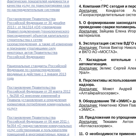
фактических показателей надежности и
качества услуг по транспортировке газа
4. Компания ГРС сегодня и пер
по распределительным системам
Докладчик:
Кондратов Ал
«Газораспределительные систе
Постановление Правительства
5. О формировании законодат
Российской Федерации от 30 декабря
проведению сварки полимерны
2013 г. от №1314 «Об утверждении
Докладчик:
Зайцева Елена Игор
Правил подключения (технологического
материалов.
присоединения) объектов капитального
строительства к сетям
6. Эксплуатация систем ВДГО 
газораспределения, а также об изменении
Докладчик:
Попов Виктор Никола
и признании утратившими силу
и ВКГО АО «МОСГАЗ».
некоторых актов Правительства
Российской Федерации»
7. Каскадные котельные 
автоматизации.
Национальные стандарты Российской
Докладчик:
Зеликс Сергей Алек
Федерации по газораспределению,
Урал».
вводимые в действие с 1 января 2013
года
8. Перспективы использования
надзора.
Постановление Правительства
Докладчик:
Момот Андрей В
Российской Федерации от 28 марта 2012
«Алтайкрайгазсервис».
г. №258 «О внесении изменений в
Правила установления и определения
9. Оборудование ТМ «ЭМИС» дл
нормативов потребления коммунальных
Докладчик:
Никитенко Юлия Павл
услуг»
«ЭМИС».
10. Предложения по упрощению
Постановление Правительства
Российской Федерации от 06 мая 2011 г.
Докладчик:
Тюкавин Антон 
№354 «О предоставлении коммунальных
«Котласгазсервис».
услуг собственникам и пользователям
11. О необходимости примене
помещений в многоквартирных домах и