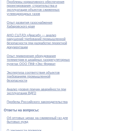
Проблемы нормативного обеспечения
проектирования, строительства и
эксплуатации объектов сжиженных
углеводородных газов
Опыт развития газоснабжения
Хабаровского края
АНО СЦТДЭ «Диасиб» — анализ
нарушений требований промышленной
безопасности при разработке проектной
документации
Опыт применения оборудования
телеметрии в шкафных газорегуляторных
пунктах ООО ПКФ «Экс-Форма»
Экспертиза соответствия объектов
требованиям промышленной
безопасности
Анализ уровня причин аварийности при
эксплуатации ВДГО
Пробелы Российского законодательства
Ответы на вопросы:
Об оптовых ценах на сжиженный газ для
бытовых нужд
О законности проверок