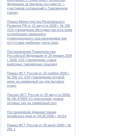
вывозимые с территории Российской
Федерации за пределы государств —
участников соглашений о Таможенном
союзе»
Приказ Министерства Регионального
Развития РФ от 15 августа 2009 г. № 340
«Об утверждении Методики расчета норм
потребления сжиженного
углеводородного газа населением при
отсутствии приборов учета газа»
Постановление Правительства
Российской Федерации от 29 января 2009
г. №66 «Об утверждении ставок
вывозных таможенных пошлин»
Приказ ФСТ России от 25 ноября 2008 г.
№ 256-э/1 «Об утверждении оптовой
цены на сжиженный газ для бытовых
нужд»
Письмо ФСТ России от 25 августа 2008г.
№ НБ-4799/9 «О прогнозном уровне
оптовых цен на сжиженный газ»
Постановление Администрации
Алтайского края от 04.08.2008 г. №314
Приказ ФСТ России от 30 июля 2008 г. №
291-э