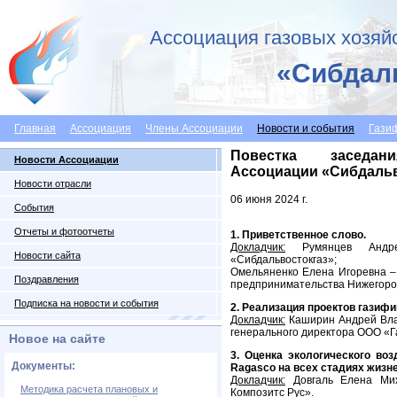
Ассоциация газовых хозяй
«Сибдал
Главная
Ассоциация
Члены Ассоциации
Новости и события
Гази
Повестка заседан
Новости Ассоциации
Ассоциации «Сибдальв
Новости отрасли
06 июня 2024 г.
События
Отчеты и фотоотчеты
1. Приветственное слово.
Докладчик:
Румянцев Андре
Новости сайта
«Сибдальвостокгаз»;
Омельяненко Елена Игоревна –
Поздравления
предпринимательства Нижегород
Подписка на новости и события
2. Реализация проектов газиф
Докладчик:
Каширин Андрей Вла
генерального директора ООО «Г
Новое на сайте
3. Оценка экологического во
Документы:
Ragasco на всех стадиях жизне
Докладчик:
Довгаль Елена Мих
Методика расчета плановых и
Композитс Рус».