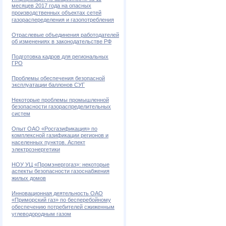
месяцев 2017 года на опасных
производственных объектах сетей
газораспеределения и газопотребления
Отраслевые объединения работодателей
об изменениях в законодательстве РФ
Подготовка кадров для региональных
ГРО
Проблемы обеспечения безопасной
эксплуатации баллонов СУГ
Некоторые проблемы промышленной
безопасности газораспределительных
систем
Опыт ОАО «Росгазификация» по
комплексной газификации регионов и
населенных пунктов. Аспект
электроэнергетики
НОУ УЦ «Промэнергогаз»: некоторые
аспекты безопасности газоснабжения
жилых домов
Инновационная деятельность ОАО
«Приморский газ» по бесперебойному
обеспечению потребителей сжиженным
углеводородным газом