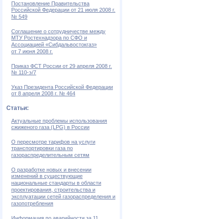
Постановление Правительства
Российской Федерации от 21 июля 2008 г.
№ 549
Соглашение о сотрудничестве между
МТУ Ростехнадзора по СФО и
Ассоциацией «Сибдальвостокгаз»
от 7 июня 2008 г.
Приказ ФСТ России от 29 апреля 2008 г.
№ 110-э/7
Указ Президента Российской Федерации
от 8 апреля 2008 г. № 464
Статьи:
Актуальные проблемы использования
сжиженого газа (LPG) в России
О пересмотре тарифов на услуги
транспортировки газа по
газораспределительным сетям
О разработке новых и внесении
изменений в существующие
национальные стандарты в области
проектирования, строительства и
эксплуатации сетей газораспределения и
газопотребления
Информация по аварийности за 11