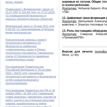
шаровые из латуни. Общие тех
жилых домов»
и газопотребления.
Докладчик:
Чебанов Кирилл Игор
Примечание к Федеральному закону от
«ЛД».
21.07.1997 N 116-ФЗ (ред. от 27.07.2010)
«О промышленной безопасности
12. Цифровая трансформация 
опасных производственных объектов»
Докладчик:
Шильников Александр
комплекс « Электро-тепловые т
Федеральный закон от 04 мая 2011 года
N 99-ФЗ «О лицензировании отдельных
13. Роль поставщика оборудов
видов деятельности»
Докладчик:
Смирнов Алексей
«ПремиумАРМ».
Пояснительная записка к проекту
технического регламента «О
безопасности сжиженных
углеводородных газов» и Проект
Версия для печати:
povestka
технического регламента Таможенного
Word, 12 Кб)
союза «О безопасности сжиженных
углеводородных газов»
Постановление Правительства
Российской Федерации от 29 октября
2010 г. №870 «Об утверждении
технического регламента о безопасности
сетей газораспределения и
газопотребления»
Постановление Правительства РФ от 26
ноября 2009 г. № 954 «Об утверждении
ставок вывозных таможенных пошлин на
нефть сырую и на отдельные категории
товаров, выработанные из нефти,