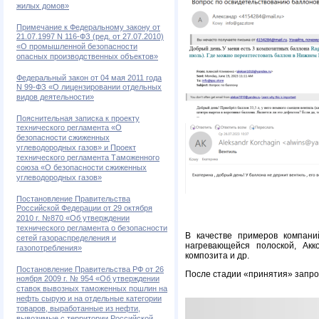
жилых домов»
Примечание к Федеральному закону от
21.07.1997 N 116-ФЗ (ред. от 27.07.2010)
«О промышленной безопасности
опасных производственных объектов»
Федеральный закон от 04 мая 2011 года
N 99-ФЗ «О лицензировании отдельных
видов деятельности»
Пояснительная записка к проекту
технического регламента «О
безопасности сжиженных
углеводородных газов» и Проект
технического регламента Таможенного
союза «О безопасности сжиженных
углеводородных газов»
Постановление Правительства
Российской Федерации от 29 октября
2010 г. №870 «Об утверждении
технического регламента о безопасности
В качестве примеров компани
сетей газораспределения и
нагревающейся полоской, Акк
газопотребления»
композита и др.
Постановление Правительства РФ от 26
После стадии «принятия» запрос
ноября 2009 г. № 954 «Об утверждении
ставок вывозных таможенных пошлин на
нефть сырую и на отдельные категории
товаров, выработанные из нефти,