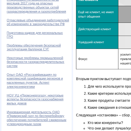
месяцев 2017 года на опасных
производственных объектах сетей
газораспеределения и газопотребления
Отраслевые объединения работодателей
об изменениях в законодательстве РФ
Подготовка кадров для региональных
ГРО
Проблемы обеспечения безопасной
эксплуатации баллонов СУГ
Некоторые проблемы промышленной
безопасности газораспределительных
систем
Опыт ОАО «Росгазификация» по
комплексной газификации регионов и
Вторым пунктом выступает подго
населенных пунктов. Аспект
Для чего используете про
электроэнергетики
Какие критерии использу
НОУ УЦ «Промэнергогаз»: некоторые
аспекты безопасности газоснабжения
Какие продукты считает
жилых домов
Какие ожидания в отноше
Инновационная деятельность ОАО
Следующая «остановка» – сбор д
«Приморский газ» по бесперебойному
обеспечению потребителей сжиженным
Кто мои конкуренты?
углеводородным газом
Что они делают лучше/ху