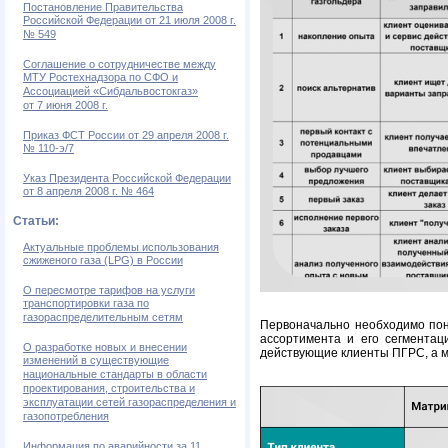
Постановление Правительства
Российской Федерации от 21 июля 2008 г.
№ 549
Соглашение о сотрудничестве между
МТУ Ростехнадзора по СФО и
Ассоциацией «Сибдальвостокгаз»
от 7 июня 2008 г.
Приказ ФСТ России от 29 апреля 2008 г.
№ 110-э/7
Указ Президента Российской Федерации
от 8 апреля 2008 г. № 464
Статьи:
Актуальные проблемы использования
сжиженого газа (LPG) в России
О пересмотре тарифов на услуги
транспортировки газа по
газораспределительным сетям
Первоначально необходимо поня
ассортимента и его сегментац
О разработке новых и внесении
действующие клиенты ПГРС, а м
изменений в существующие
национальные стандарты в области
проектирования, строительства и
эксплуатации сетей газораспределения и
газопотребления
Информация по аварийности за 11