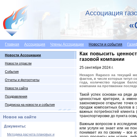
Ассоциация газо
«
Главная
Ассоциация
Члены Ассоциации
Новости и события
Гази
Как повысить ценнос
Новости Ассоциации
газовой компании
Новости отрасли
25 сентября 2024 г.
События
Hexagon Ragasco на текущий м
фактов, в числе которых титул с
Отчеты и фотоотчеты
года, количество продаж балл
компании на протяжении последн
Новости сайта
Такой успех основан на ряде д
Поздравления
ценностные критерии, а именн
закономерное открытие точек с
Подписка на новости и события
продаж композитных баллов в 
важных потребностей клиента (р
транспортировке до пункта осв
Новое на сайте
Важным вопросом в исследуемо
Документы:
или услуги не знает или не по
понимает их по своему – все и
Методика расчета плановых и
этого продукты или услуги, д