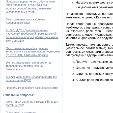
Проблемы нормативного обеспечения
На какие преимущества 
проектирования, строительства и
Как добиваются узнавае
эксплуатации объектов сжиженных
углеводородных газов
После этого необходимо определ
него важно и ценно? Как мы выгл
Опыт развития газоснабжения
Хабаровского края
После сбора данных проводитс
необходимо защищать, а зоны, г
АНО СЦТДЭ «Диасиб» — анализ
изначальное равенство – нео
нарушений требований промышленной
ценностях следует лидировать,
безопасности при разработке проектной
клиента информации о продукте,
документации
Также, прежде, чем внедрять 
(ментальное соответствие) м
Опыт применения оборудования
телеметрии в шкафных газорегуляторных
ценностными смыслами и внешни
пунктах ООО ПКФ «Экс-Форма»
следующему ряду принципиальн
Продукт – физические сво
Экспертиза соответствия объектов
требованиям промышленной
Описание продукта (услуги
безопасности
Скрипты продажи и консул
Анализ уровня причин аварийности при
Анализ реакции клиенто
эксплуатации ВДГО
Пробелы Российского законодательства
Ответы на вопросы:
Об оптовых ценах на сжиженный газ для
бытовых нужд
О законности проверок