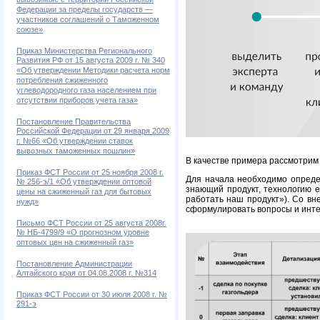
вывозимые с территории Российской
Федерации за пределы государств —
участников соглашений о Таможенном
союзе»
Приказ Министерства Регионального
Развития РФ от 15 августа 2009 г. № 340
«Об утверждении Методики расчета норм
потребления сжиженного
углеводородного газа населением при
отсутствии приборов учета газа»
Постановление Правительства
Российской Федерации от 29 января 2009
г. №66 «Об утверждении ставок
вывозных таможенных пошлин»
В качестве примера рассмотрим 
Приказ ФСТ России от 25 ноября 2008 г.
Для начала необходимо определ
№ 256-э/1 «Об утверждении оптовой
знающий продукт, технологию 
цены на сжиженный газ для бытовых
работать наш продукт»). Со вн
нужд»
сформулировать вопросы и инте
Письмо ФСТ России от 25 августа 2008г.
№ НБ-4799/9 «О прогнозном уровне
оптовых цен на сжиженный газ»
Постановление Администрации
Алтайского края от 04.08.2008 г. №314
Приказ ФСТ России от 30 июля 2008 г. №
291-э