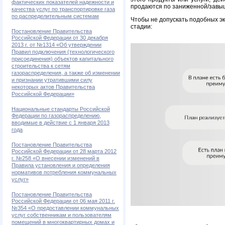
фактических показателей надежности и
продаются по заниженной/завыш
качества услуг по транспортировке газа
по распределительным системам
Чтобы не допускать подобных э
стадии:
Постановление Правительства
Российской Федерации от 30 декабря
2013 г. от №1314 «Об утверждении
Правил подключения (технологического
присоединения) объектов капитального
строительства к сетям
газораспределения, а также об изменении
и признании утратившими силу
некоторых актов Правительства
Российской Федерации»
Национальные стандарты Российской
Федерации по газораспределению,
вводимые в действие с 1 января 2013
года
Постановление Правительства
Российской Федерации от 28 марта 2012
г. №258 «О внесении изменений в
Правила установления и определения
нормативов потребления коммунальных
услуг»
Постановление Правительства
Российской Федерации от 06 мая 2011 г.
№354 «О предоставлении коммунальных
услуг собственникам и пользователям
помещений в многоквартирных домах и