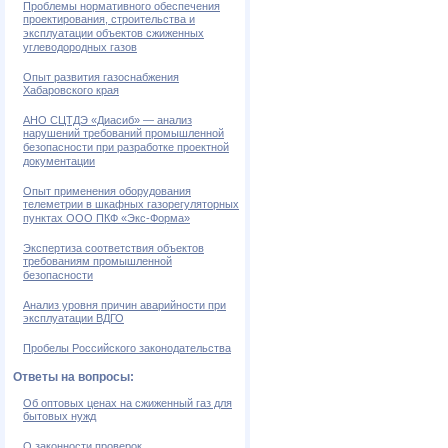
Проблемы нормативного обеспечения
проектирования, строительства и
эксплуатации объектов сжиженных
углеводородных газов
Опыт развития газоснабжения
Хабаровского края
АНО СЦТДЭ «Диасиб» — анализ
нарушений требований промышленной
безопасности при разработке проектной
документации
Опыт применения оборудования
телеметрии в шкафных газорегуляторных
пунктах ООО ПКФ «Экс-Форма»
Экспертиза соответствия объектов
требованиям промышленной
безопасности
Анализ уровня причин аварийности при
эксплуатации ВДГО
Пробелы Российского законодательства
Ответы на вопросы:
Об оптовых ценах на сжиженный газ для
бытовых нужд
О законности проверок