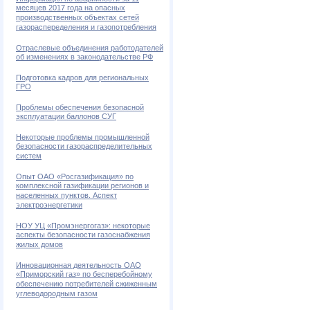
месяцев 2017 года на опасных
производственных объектах сетей
газораспеределения и газопотребления
Отраслевые объединения работодателей
об изменениях в законодательстве РФ
Подготовка кадров для региональных
ГРО
Проблемы обеспечения безопасной
эксплуатации баллонов СУГ
Некоторые проблемы промышленной
безопасности газораспределительных
систем
Опыт ОАО «Росгазификация» по
комплексной газификации регионов и
населенных пунктов. Аспект
электроэнергетики
НОУ УЦ «Промэнергогаз»: некоторые
аспекты безопасности газоснабжения
жилых домов
Инновационная деятельность ОАО
«Приморский газ» по бесперебойному
обеспечению потребителей сжиженным
углеводородным газом