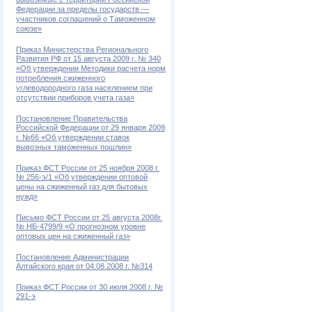
вывозимые с территории Российской
Федерации за пределы государств —
участников соглашений о Таможенном
союзе»
Приказ Министерства Регионального
Развития РФ от 15 августа 2009 г. № 340
«Об утверждении Методики расчета норм
потребления сжиженного
углеводородного газа населением при
отсутствии приборов учета газа»
Постановление Правительства
Российской Федерации от 29 января 2009
г. №66 «Об утверждении ставок
вывозных таможенных пошлин»
Приказ ФСТ России от 25 ноября 2008 г.
№ 256-э/1 «Об утверждении оптовой
цены на сжиженный газ для бытовых
нужд»
Письмо ФСТ России от 25 августа 2008г.
№ НБ-4799/9 «О прогнозном уровне
оптовых цен на сжиженный газ»
Постановление Администрации
Алтайского края от 04.08.2008 г. №314
Приказ ФСТ России от 30 июля 2008 г. №
291-э