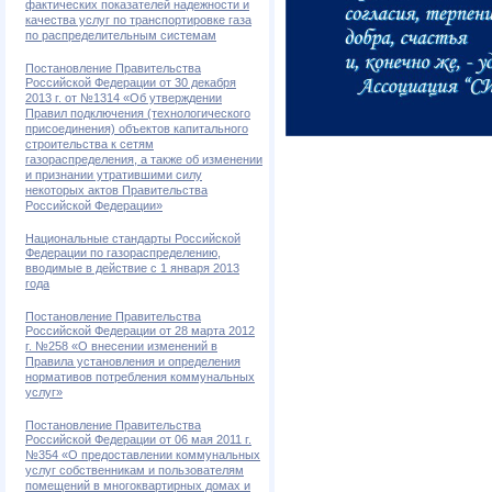
фактических показателей надежности и
качества услуг по транспортировке газа
по распределительным системам
Постановление Правительства
Российской Федерации от 30 декабря
2013 г. от №1314 «Об утверждении
Правил подключения (технологического
присоединения) объектов капитального
строительства к сетям
газораспределения, а также об изменении
и признании утратившими силу
некоторых актов Правительства
Российской Федерации»
Национальные стандарты Российской
Федерации по газораспределению,
вводимые в действие с 1 января 2013
года
Постановление Правительства
Российской Федерации от 28 марта 2012
г. №258 «О внесении изменений в
Правила установления и определения
нормативов потребления коммунальных
услуг»
Постановление Правительства
Российской Федерации от 06 мая 2011 г.
№354 «О предоставлении коммунальных
услуг собственникам и пользователям
помещений в многоквартирных домах и