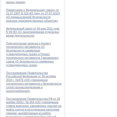
жилых домов»
Примечание к Федеральному закону от
21.07.1997 N 116-ФЗ (ред. от 27.07.2010)
«О промышленной безопасности
опасных производственных объектов»
Федеральный закон от 04 мая 2011 года
N 99-ФЗ «О лицензировании отдельных
видов деятельности»
Пояснительная записка к проекту
технического регламента «О
безопасности сжиженных
углеводородных газов» и Проект
технического регламента Таможенного
союза «О безопасности сжиженных
углеводородных газов»
Постановление Правительства
Российской Федерации от 29 октября
2010 г. №870 «Об утверждении
технического регламента о безопасности
сетей газораспределения и
газопотребления»
Постановление Правительства РФ от 26
ноября 2009 г. № 954 «Об утверждении
ставок вывозных таможенных пошлин на
нефть сырую и на отдельные категории
товаров, выработанные из нефти,