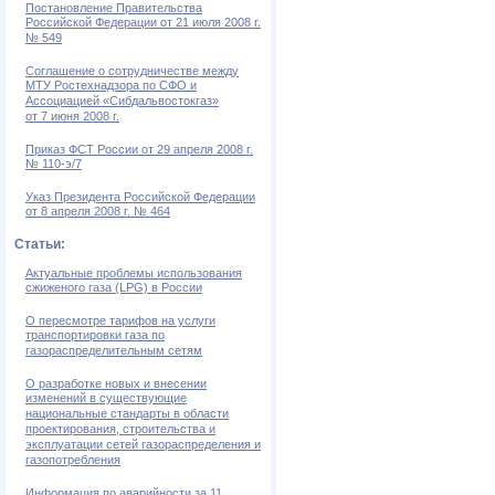
Постановление Правительства
Российской Федерации от 21 июля 2008 г.
№ 549
Соглашение о сотрудничестве между
МТУ Ростехнадзора по СФО и
Ассоциацией «Сибдальвостокгаз»
от 7 июня 2008 г.
Приказ ФСТ России от 29 апреля 2008 г.
№ 110-э/7
Указ Президента Российской Федерации
от 8 апреля 2008 г. № 464
Статьи:
Актуальные проблемы использования
сжиженого газа (LPG) в России
О пересмотре тарифов на услуги
транспортировки газа по
газораспределительным сетям
О разработке новых и внесении
изменений в существующие
национальные стандарты в области
проектирования, строительства и
эксплуатации сетей газораспределения и
газопотребления
Информация по аварийности за 11