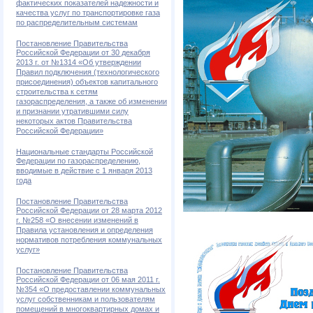
фактических показателей надежности и
качества услуг по транспортировке газа
по распределительным системам
Постановление Правительства
Российской Федерации от 30 декабря
2013 г. от №1314 «Об утверждении
Правил подключения (технологического
присоединения) объектов капитального
строительства к сетям
газораспределения, а также об изменении
и признании утратившими силу
некоторых актов Правительства
Российской Федерации»
Национальные стандарты Российской
Федерации по газораспределению,
вводимые в действие с 1 января 2013
года
Постановление Правительства
Российской Федерации от 28 марта 2012
г. №258 «О внесении изменений в
Правила установления и определения
нормативов потребления коммунальных
услуг»
Постановление Правительства
Российской Федерации от 06 мая 2011 г.
№354 «О предоставлении коммунальных
услуг собственникам и пользователям
помещений в многоквартирных домах и