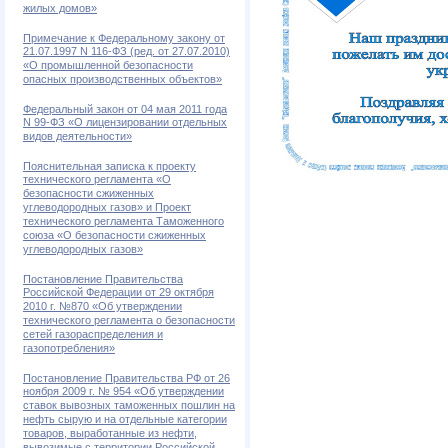
жилых домов»
Примечание к Федеральному закону от
21.07.1997 N 116-ФЗ (ред. от 27.07.2010)
«О промышленной безопасности
опасных производственных объектов»
Федеральный закон от 04 мая 2011 года
N 99-ФЗ «О лицензировании отдельных
видов деятельности»
Пояснительная записка к проекту
технического регламента «О
безопасности сжиженных
углеводородных газов» и Проект
технического регламента Таможенного
союза «О безопасности сжиженных
углеводородных газов»
Постановление Правительства
Российской Федерации от 29 октября
2010 г. №870 «Об утверждении
технического регламента о безопасности
сетей газораспределения и
газопотребления»
Постановление Правительства РФ от 26
ноября 2009 г. № 954 «Об утверждении
ставок вывозных таможенных пошлин на
нефть сырую и на отдельные категории
товаров, выработанные из нефти,