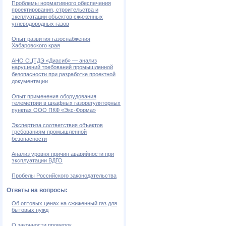
Проблемы нормативного обеспечения
проектирования, строительства и
эксплуатации объектов сжиженных
углеводородных газов
Опыт развития газоснабжения
Хабаровского края
АНО СЦТДЭ «Диасиб» — анализ
нарушений требований промышленной
безопасности при разработке проектной
документации
Опыт применения оборудования
телеметрии в шкафных газорегуляторных
пунктах ООО ПКФ «Экс-Форма»
Экспертиза соответствия объектов
требованиям промышленной
безопасности
Анализ уровня причин аварийности при
эксплуатации ВДГО
Пробелы Российского законодательства
Ответы на вопросы:
Об оптовых ценах на сжиженный газ для
бытовых нужд
О законности проверок