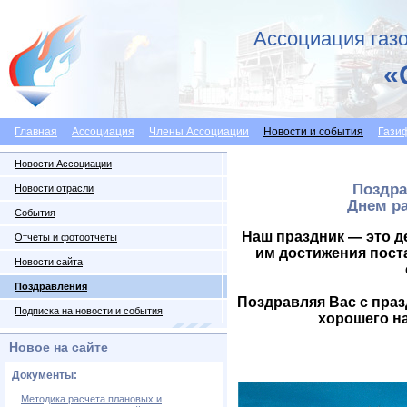
Ассоциация газо
«
Главная
Ассоциация
Члены Ассоциации
Новости и события
Гази
Новости Ассоциации
Поздра
Новости отрасли
Днем р
События
Наш праздник — это де
Отчеты и фотоотчеты
им достижения пост
Новости сайта
Поздравления
Поздравляя Вас с праз
Подписка на новости и события
хорошего на
Новое на сайте
Документы:
Методика расчета плановых и