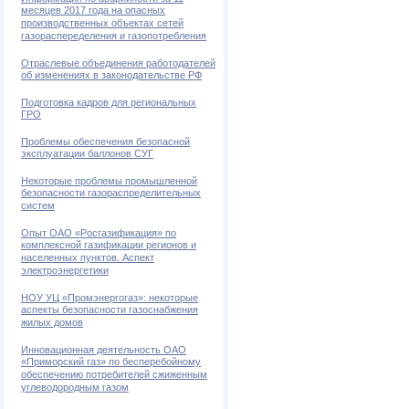
месяцев 2017 года на опасных
производственных объектах сетей
газораспеределения и газопотребления
Отраслевые объединения работодателей
об изменениях в законодательстве РФ
Подготовка кадров для региональных
ГРО
Проблемы обеспечения безопасной
эксплуатации баллонов СУГ
Некоторые проблемы промышленной
безопасности газораспределительных
систем
Опыт ОАО «Росгазификация» по
комплексной газификации регионов и
населенных пунктов. Аспект
электроэнергетики
НОУ УЦ «Промэнергогаз»: некоторые
аспекты безопасности газоснабжения
жилых домов
Инновационная деятельность ОАО
«Приморский газ» по бесперебойному
обеспечению потребителей сжиженным
углеводородным газом