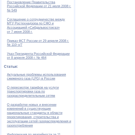
Постановление Правительства
Российской Федерации от 21 июля 2008 г.
№ 549
Соглашение о сотрудничестве между
МТУ Ростехнадзора по СФО и
Ассоциацией «Сибдальвостокгаз»
от 7 июня 2008 г.
Приказ ФСТ России от 29 апреля 2008 г.
№ 110-э/7
Указ Президента Российской Федерации
от 8 апреля 2008 г. № 464
Статьи:
Актуальные проблемы использования
сжиженого газа (LPG) в России
О пересмотре тарифов на услуги
транспортировки газа по
газораспределительным сетям
О разработке новых и внесении
изменений в существующие
национальные стандарты в области
проектирования, строительства и
эксплуатации сетей газораспределения и
газопотребления
Информация по аварийности за 11