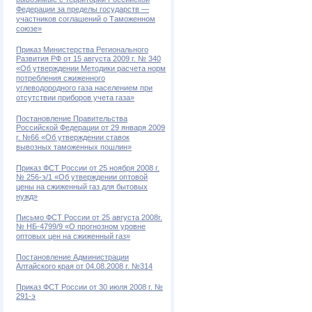
вывозимые с территории Российской
Федерации за пределы государств —
участников соглашений о Таможенном
союзе»
Приказ Министерства Регионального
Развития РФ от 15 августа 2009 г. № 340
«Об утверждении Методики расчета норм
потребления сжиженного
углеводородного газа населением при
отсутствии приборов учета газа»
Постановление Правительства
Российской Федерации от 29 января 2009
г. №66 «Об утверждении ставок
вывозных таможенных пошлин»
Приказ ФСТ России от 25 ноября 2008 г.
№ 256-э/1 «Об утверждении оптовой
цены на сжиженный газ для бытовых
нужд»
Письмо ФСТ России от 25 августа 2008г.
№ НБ-4799/9 «О прогнозном уровне
оптовых цен на сжиженный газ»
Постановление Администрации
Алтайского края от 04.08.2008 г. №314
Приказ ФСТ России от 30 июля 2008 г. №
291-э